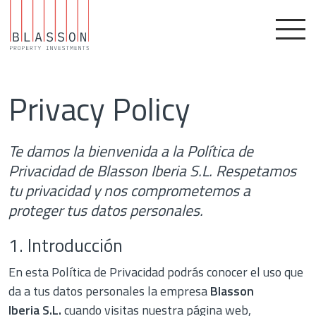
Explore
Privacy Policy
About Blasson
Projects
Te damos la bienvenida a la Política de
Contact
Privacidad de Blasson Iberia S.L. Respetamos
Follow us
tu privacidad y nos comprometemos a
Instagram
proteger tus datos personales.
Legal
1. Introducción
Terms of Use
En esta Política de Privacidad podrás conocer el uso que
Cookie Policy
da a tus datos personales la empresa
Blasson
Privacy Policy
Iberia
S.L.
cuando visitas nuestra página web,